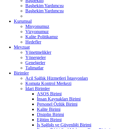
Başhekim
Başhekim Yardımcısı
Başhekim Yardımcısı
Kurumsal
Misyonumuz
Vizyonumuz
Kalite Politikamız
Hedefler
Mevzuat
Yönetmelikler
Yönergeler
Genelgeler
Talimatlar
Birimler
Acil Sağlık Hizmetleri İstasyonları
Komuta Kontrol Merkezi
İdari Birimler
ASOS Birimi
İnsan Kaynakları Birimi
Personel Özlük Birimi
Kalite Birimi
Disiplin Birimi
Eğitim Birimi
İş Sağlığı ve Güvenliği Birimi