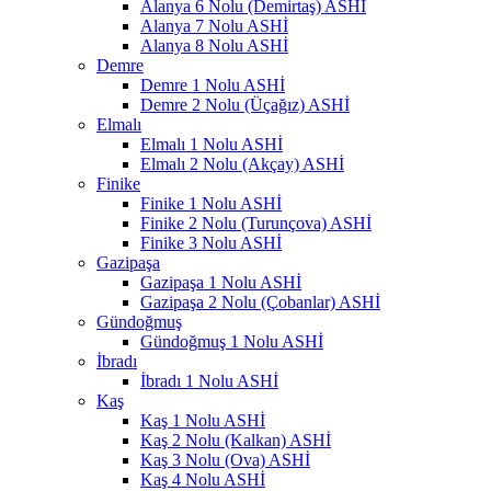
Alanya 6 Nolu (Demirtaş) ASHİ
Alanya 7 Nolu ASHİ
Alanya 8 Nolu ASHİ
Demre
Demre 1 Nolu ASHİ
Demre 2 Nolu (Üçağız) ASHİ
Elmalı
Elmalı 1 Nolu ASHİ
Elmalı 2 Nolu (Akçay) ASHİ
Finike
Finike 1 Nolu ASHİ
Finike 2 Nolu (Turunçova) ASHİ
Finike 3 Nolu ASHİ
Gazipaşa
Gazipaşa 1 Nolu ASHİ
Gazipaşa 2 Nolu (Çobanlar) ASHİ
Gündoğmuş
Gündoğmuş 1 Nolu ASHİ
İbradı
İbradı 1 Nolu ASHİ
Kaş
Kaş 1 Nolu ASHİ
Kaş 2 Nolu (Kalkan) ASHİ
Kaş 3 Nolu (Ova) ASHİ
Kaş 4 Nolu ASHİ