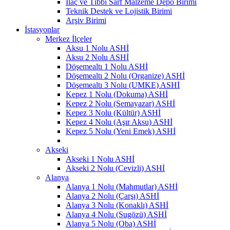
İlaç ve Tıbbi Sarf Malzeme Depo Birimi
Teknik Destek ve Lojistik Birimi
Arşiv Birimi
İstasyonlar
Merkez İlçeler
Aksu 1 Nolu ASHİ
Aksu 2 Nolu ASHİ
Döşemealtı 1 Nolu ASHİ
Döşemealtı 2 Nolu (Organize) ASHİ
Döşemealtı 3 Nolu (UMKE) ASHİ
Kepez 1 Nolu (Dokuma) ASHİ
Kepez 2 Nolu (Semayazar) ASHİ
Kepez 3 Nolu (Kültür) ASHİ
Kepez 4 Nolu (Aşır Aksu) ASHİ
Kepez 5 Nolu (Yeni Emek) ASHİ
Akseki
Akseki 1 Nolu ASHİ
Akseki 2 Nolu (Cevizli) ASHİ
Alanya
Alanya 1 Nolu (Mahmutlar) ASHİ
Alanya 2 Nolu (Çarşı) ASHİ
Alanya 3 Nolu (Konaklı) ASHİ
Alanya 4 Nolu (Sugözü) ASHİ
Alanya 5 Nolu (Oba) ASHİ